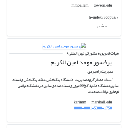
towson.edu
mmoallem
h-index:
Scopus: 7
بیشتر
هیات تحریریه مشورتی (بین المللی)
پرفسور موحد امین الکریم
مدیریت راهبردی
استاد ممتاز گروه مدیریت، دانشگاه بنگلادش، داکا، بنگلادش و استاد
سابق دانشگاه مالایا، کوالالامپور و استاد مدعو سابق در دانشگاه ایالتی
اوهایو، ایالات متحده.
marshall.edu
karimm
0000-0001-5300-1750