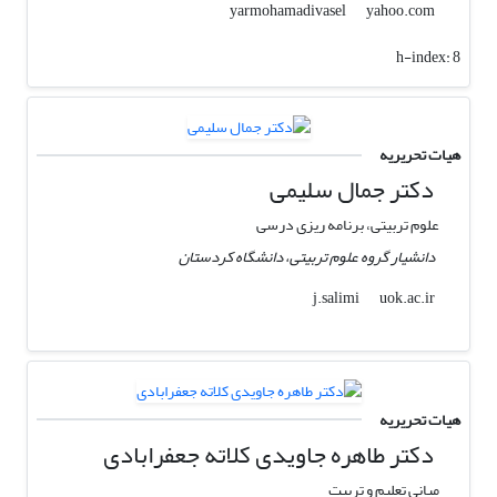
yahoo.com
yarmohamadivasel
h-index:
8
هیات تحریریه
دکتر جمال سلیمی
علوم تربیتی، برنامه ریزی درسی
دانشیار گروه علوم تربیتی، دانشگاه کردستان
uok.ac.ir
j.salimi
هیات تحریریه
دکتر طاهره جاویدی کلاته جعفرابادی
مبانی تعلیم و تربیت