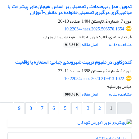
تدوین مدل بی‌صداقتی تحصیلی بر اساس هیجان‌های پیشرفت با
میانجی‌گری درگیری تحصیلی خانواده در دانش-آموزان
دوره 7، شماره 2، تابستان 1404، صفحه
10-20
10.22034/naes.2025.506570.1654
فرحناز طاهری، فائزه جهان، ابوالقاسم یعقوبی، علی جهان
مشاهده مقاله
اصل مقاله
913.36 K
کندوکاوی در مفهوم تربیت شهروندی جهانی: استعاره یا واقعیت
دوره 1، شماره 2، زمستان 1398، صفحه
11-23
10.22034/naes.2020.219913.1022
عباس پورسلیم
مشاهده مقاله
اصل مقاله
906.46 K
9
8
7
6
5
4
3
2
1
مقالات آماده انتشار