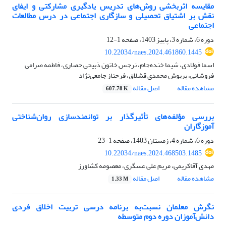
مقایسه اثربخشی روش‌های تدریس یادگیری مشارکتی و ایفای
نقش بر اشتیاق تحصیلی و سازگاری اجتماعی در درس مطالعات
اجتماعی
دوره 6، شماره 3، پاییز 1403، صفحه
1-12
10.22034/naes.2024.461860.1445
اسما فولادی، شیما خنده‌جام، نرجس خاتون ذبیحی حصاری، فاطمه صرامی
فروشانی، پریوش محمدی قشلاق، فرحناز جامعی‌نژاد
مشاهده مقاله
اصل مقاله
607.78 K
بررسی مؤلفه‌های تأثیرگذار بر توانمندسازی روان‌شناختی
آموزگاران
دوره 6، شماره 4، زمستان 1403، صفحه
1-23
10.22034/naes.2024.468503.1485
مهدی آقاکریمی، مریم علی عسگری، معصومه کشاورز
مشاهده مقاله
اصل مقاله
1.33 M
نگرش معلمان نسبت‌به برنامه درسی تربیت اخلاق فردی
دانش‌آموزان دوره دوم متوسطه