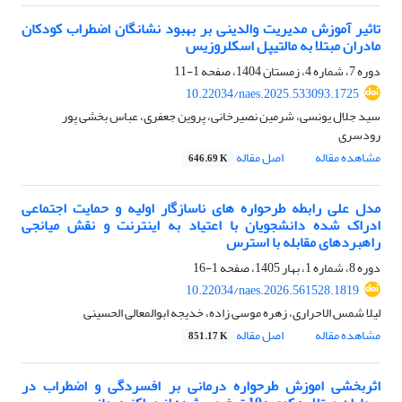
تاثیر آموزش مدیریت والدینی بر بهبود نشانگان اضطراب کودکان
مادران مبتلا به مالتیپل اسکلروزیس
دوره 7، شماره 4، زمستان 1404، صفحه
1-11
10.22034/naes.2025.533093.1725
سید جلال یونسی، شرمین نصیرخانی، پروین جعفری، عباس بخشی پور
رودسری
مشاهده مقاله
اصل مقاله
646.69 K
مدل علی رابطه طرحواره های ناسازگار اولیه و حمایت اجتماعی
ادراک شده دانشجویان با اعتیاد به اینترنت و نقش میانجی
راهبردهای مقابله با استرس
دوره 8، شماره 1، بهار 1405، صفحه
1-16
10.22034/naes.2026.561528.1819
لیلا شمس الاحراری، زهره موسی زاده، خدیجه ابوالمعالی الحسینی
مشاهده مقاله
اصل مقاله
851.17 K
اثربخشی اموزش طرحواره درمانی بر افسردگی و اضطراب در