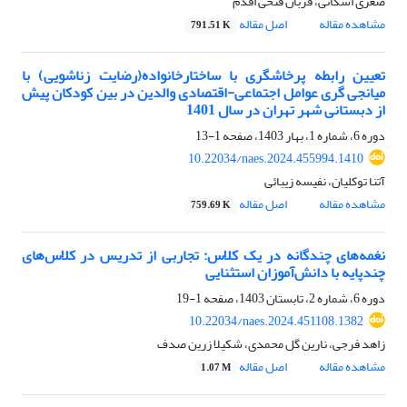
صغری اشکانی، قربان فتحی اقدم
مشاهده مقاله
اصل مقاله
791.51 K
تعیین رابطه پرخاشگری با ساختارخانواده(رضایت زناشویی) با
میانجی گری عوامل اجتماعی-اقتصادی والدین در بین کودکان پیش
از دبستانی شهر تهران در سال 1401
دوره 6، شماره 1، بهار 1403، صفحه
1-13
10.22034/naes.2024.455994.1410
آتنا توکلیان، نفیسه زیبائی
مشاهده مقاله
اصل مقاله
759.69 K
نغمه‌های چندگانه در یک کلاس: تجاربی از تدریس در کلاس‌های
چندپایه با دانش‌آموزان استثنایی
دوره 6، شماره 2، تابستان 1403، صفحه
1-19
10.22034/naes.2024.451108.1382
زاهد فرجی، نارین گل محمدی، شکیلا زرین صدف
مشاهده مقاله
اصل مقاله
1.07 M