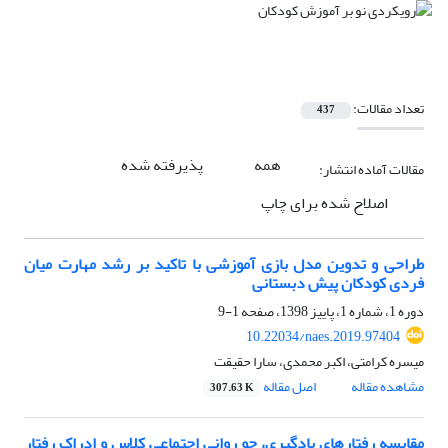
تعداد مقالات:
437
همه
پذیرفته شده
مقالات آماده انتشار:
اصلاح شده برای چاپ
طراحی و تدوین مدل بازی آموزشی با تاکید بر رشد مهارت میان
فردی کودکان پیش دبستانی
دوره 1، شماره 1، پاییز 1398، صفحه
1-9
10.22034/naes.2019.97404
میسره کرامتی، اکبر محمدی، سارا حقیقت
مشاهده مقاله
اصل مقاله
307.63 K
مقایسه رفتارهای یادگیری، جو روانی اجتماعی کلاس و ادراک رفتار