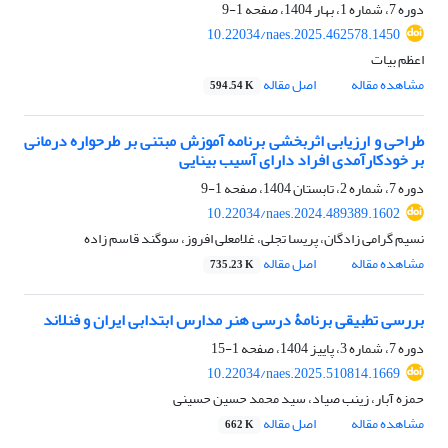
دوره 7، شماره 1، بهار 1404، صفحه
1-9
10.22034/naes.2025.462578.1450
اعظم بیات
مشاهده مقاله
اصل مقاله
594.54 K
طراحی و ارزیابی اثربخشی برنامه آموزش مبتنی بر طرحواره درمانی
بر خودکارآمدی افراد دارای آسیب بینایی
دوره 7، شماره 2، تابستان 1404، صفحه
1-9
10.22034/naes.2024.489389.1602
نسیم گرامی زادگان، پریسا تجلی، غلامعلی افروز، سوگند قاسم زاده
مشاهده مقاله
اصل مقاله
735.23 K
بررسی تطبیقی برنامۀ درسی هنر مدارس ابتدابی ایران و فنلاند
دوره 7، شماره 3، پاییز 1404، صفحه
1-15
10.22034/naes.2025.510814.1669
حمزه آبار، زینب صیاد، سید محمد حسین حسینی
مشاهده مقاله
اصل مقاله
662 K