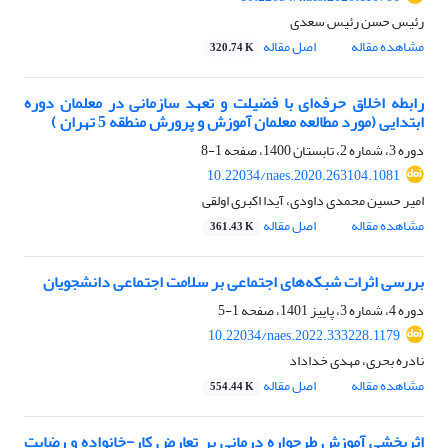
رئیس حسن رئیس سعدی
مشاهده مقاله
اصل مقاله
320.74 K
رابطه اخلاق حرفه‌ای با فضیلت و تعهد سازمانی در معلمان دوره
ابتدایی (مورد مطالعه معلمان آموزش و پرورش منطقه 5 تهران )
دوره 3، شماره 2، تابستان 1400، صفحه
1-8
10.22034/naes.2020.263104.1081
امیر حسین محمدی داودی، آیدا اکبری اولقی
مشاهده مقاله
اصل مقاله
361.43 K
بررسی اثرات شبکه‌های اجتماعی بر سلامت اجتماعی دانشجویان
دوره 4، شماره 3، پاییز 1401، صفحه
1-5
10.22034/naes.2022.333228.1179
نادره بحری، مهدی خداداد
مشاهده مقاله
اصل مقاله
554.44 K
اثربخشی آموزش طرحواره درمانی بر تعارض کار-خانواده و رضایت