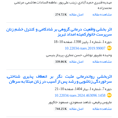
مهدیه قنبری حمیدآبادی، زینب علی پور، عاطفه السادات هاشمی، مرتضی
محمدزاده
مشاهده مقاله
اصل مقاله
274.72 K
اثر بخشی واقعیت درمانی گروهی بر شادکامی و کنترل خشم زنان
سرپرست خانوارکمیته امداد تبریز
دوره 1، شماره 1، پاییز 1398، صفحه
10-18
10.22034/naes.2019.99007
وحیده علیپور نوتاش، حسن عماری، پریناز بنیسی
مشاهده مقاله
اصل مقاله
339.06 K
اثربخشی رواندرمانی مثبت نگر بر انعطاف پذیری شناختی،
سرخوردگی زناشویی و رشد پس از آسیب در زنان مبتلا به سرطان
دوره 7، شماره 1، بهار 1404، صفحه
10-21
10.22034/naes.2024.463096.1458
ماروس رفیعی، شاهد مسعودی، مسعود خاکپور
مشاهده مقاله
اصل مقاله
744.25 K