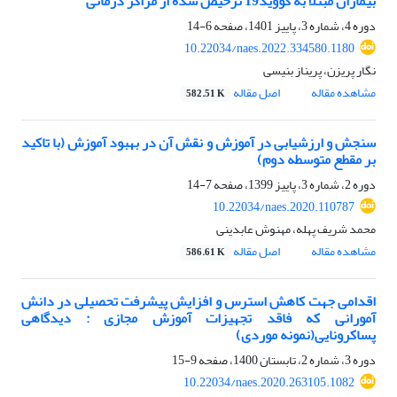
بیماران مبتلا به کووید19 ترخیص شده از مراکز درمانی
دوره 4، شماره 3، پاییز 1401، صفحه
6-14
10.22034/naes.2022.334580.1180
نگار پریزن، پریناز بنیسی
مشاهده مقاله
اصل مقاله
582.51 K
سنجش و ارزشیابی در آموزش و نقش آن در بهبود آموزش (با تاکید
بر مقطع متوسطه دوم)
دوره 2، شماره 3، پاییز 1399، صفحه
7-14
10.22034/naes.2020.110787
محمد شریف پهله، مهنوش عابدینی
مشاهده مقاله
اصل مقاله
586.61 K
اقدامی جهت کاهش استرس و افزایش پیشرفت تحصیلی در دانش
آمورانی که فاقد تجهیزات آموزش مجازی : دیدگاهی
پساکرونایی(نمونه موردی)
دوره 3، شماره 2، تابستان 1400، صفحه
9-15
10.22034/naes.2020.263105.1082